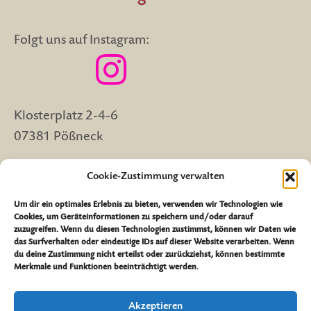
Folgt uns auf Instagram:
Klosterplatz 2-4-6
07381 Pößneck
Cookie-Zustimmung verwalten
Verwaltung: 03647/504769
Museumskasse: 03647/412295
Um dir ein optimales Erlebnis zu bieten, verwenden wir Technologien wie
Cookies, um Geräteinformationen zu speichern und/oder darauf
Mail: museum@poessneck.de
zuzugreifen. Wenn du diesen Technologien zustimmst, können wir Daten wie
das Surfverhalten oder eindeutige IDs auf dieser Website verarbeiten. Wenn
du deine Zustimmung nicht erteilst oder zurückziehst, können bestimmte
Merkmale und Funktionen beeinträchtigt werden.
Impressum
Datenschutzerklärung
Akzeptieren