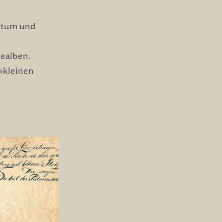
ertum und
iealben.
 »kleinen