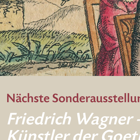
Nächste Sonderausstellun
Friedrich Wagner – Pößne
Künstler der Goethezeit
Friedrich Wagner 
Künstler der Goet