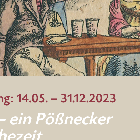
g: 14.05. – 31.12.2023
cker
– ein Pößnecker
hezeit